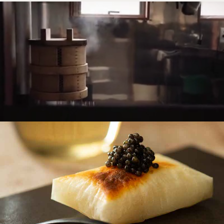
ラボ商品をプレスリリースしました
20.01.14 ミヤギテレビOH!バンデスにてTHE OMOCHIを紹
介していただきました
19.12.20 北海道テレビ放送のイチオシ！！にてTHE
OMOCHIを紹介していただきました
19.12.19 NHKてれまさむねにてTHE OMOCHIを紹介して
いただきました
19.12.06 Discover Japan 1月号にてTHE OMOCHIを紹介し
ていただきました
19.12.02
Yahoo!ニュース（コロカル）にてTHE OMOCHI
を紹介していただきました
19.11.07 CREA 12月号にてTHE OMOCHIを紹介していただ
きました
19.11.06 THE OMOCHIのWebサイトを公開しました