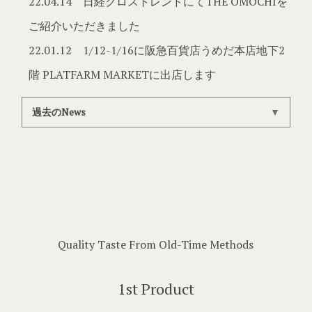
22.04.14 日経クロストレンドにてTHE OMOCHIを
ご紹介いただきました
22.01.12 1/12-1/16に阪急百貨店うめだ本店地下2
階 PLATFARM MARKETに出店します
過去のNews
20.12.27
代官山蔦屋の「にっぽんの暮らし展2021」に出品
いたしました
20.12.24 テレビ朝日羽鳥慎一モーニングショーにてTHE
OMOCHIをご紹介いただきました
20.12.16 テレビ朝日グッド！モーニングにてTHE
Quality Taste From Old-Time Methods
OMOCHIをご紹介いただきました
20.12.15
にんべん日本橋本店の「全国お雑煮祭り」に出品
1st Product
しました
20.12.11
AXISにてTHE OMOCHIをご紹介いただきました