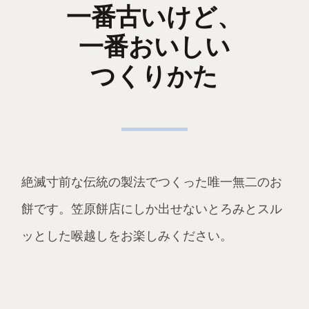
一番古いけど、
20.12.09 POPEYE 1月号にてTHE OMOCHIをご紹介いただ
一番おいしい
きました
20.11.26
餅しゃぶしゃぶや餅鍋用「とろける薄切り餅」の
つくりかた
限定販売を開始しました
20.11.10 テレビ朝日のスーパーJチャンネルにてTHE
OMOCHIをご紹介いただきました
20.07.07 Marisol 8月号にてTHE OMOCHIを紹介していた
だきました
絶滅寸前な伝統の製法でつくった唯一無二のお
20.04.21
THE OMOCHIの自炊応援キャンペーンがYahoo!
ニュースに掲載いただきました
餅です。笠原餅店にしか出せないとろみとスル
20.03.30
送料500円を負担する自炊応援キャンペーンをプ
ッとした喉越しをお楽しみください。
レスリリースしました
20.03.12
谷中銀座限定のお餅スイーツをプレスリリースし
ました
20.02.28
伊勢丹新宿店＜カフェ プルニエ パリ＞限定のコ