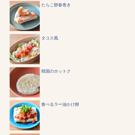
たらこ餅春巻き
タコス風
韓国のホットク
食べるラー油かけ餅