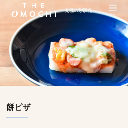
究極の餅販売
Menu
餅ピザ